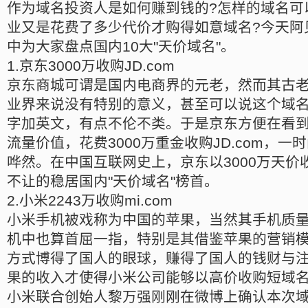
作为域名投资人是如何赚到钱的?怎样的域名可
业又是花费了多少代价才购得如意域名?今天阿
中为大家盘点国内10大"天价域名"。
1.京东3000万收购JD.com
京东商城可谓是国内电商界的元老，然而其古老域名3
业界来说没有特别的意义，甚至可以说这个域
字加英文，有点不伦不类。于是京东方便在看
流量价值，花费3000万重金收购JD.com，一时
哗然。在中国互联网史上，京东以3000万天价收
不让的稳居国内"天价域名"榜首。
2.小米2243万收购mi.com
小米手机被戏称为中国的苹果，当然其手机质
机中也算首屈一指，特别是其借鉴苹果的营销
方式博得了国人的眼球，赚得了国人的钱财与
果的收入才使得小米公司能够以高价收购短域名mi
小米联合创始人黎万强刚刚在微博上确认本次域