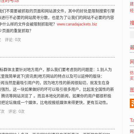
安全性的考虑
建
经
擎抓取我们不需要被抓取的页面和网站源文件，其中的好处是限制搜索引擎
蛛进行不必要的网站爬寻分散，也是为了让我们的网站不必要的内容
中什么样的文件会被限制抓取呢？
www.canadajackets.biz
，减少页面的重复抓取？
 评论: 0次
目标群体主要针对地方用户，那么我们要考虑到的问题是：1.别人为
仿
这里我简单说下(资讯类)地方网站的特点以及可以延伸的版块：
买
闻当然是最吸引用户的，因为地方性的新闻很贴切，就发生在身
较强烈，这一块如果做好的坏可以吸引很多用户，比起发全国性的新
、腾讯等网站浏览了 。而且本地化的新闻，如果你的用户都很积极
易把论坛做成一个媒体，比电视报纸媒体来得更快，更有互动性。
7
次 评论: 0次
T
网