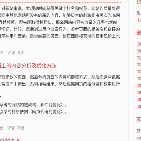
。对新站来说，要想短时间获得关键字排名和权重，网站的质量显得
您
联网中其他网站所没有的新的内容，能够极大的刺激爬虫再次光临网
[
内容越频繁，爬虫爬取得越勤快，那么网站内容被收录的几率也就越
容切词、比较，然后通过用户检索行为，参考页面的相关性和链接的
显示在用户面前。质量越高的页面，该页面链接获得的权重理论上也
[0
[0
次 评论: 0次
[0
[0
页面上的内容分析及优化方法
[0
爬取无数的页面，然后分析页面的内容和链接方式，然后把这些数据
[0
从索引库中调出一系列搜索结果，然后根据网页的相似度和权重进行
[0
[0
好：
[0
个系统的网站内链架构，和性能优化）。
[0
索引擎的排序依据（网页代码的优化）。
次 评论: 0次
蓝
s