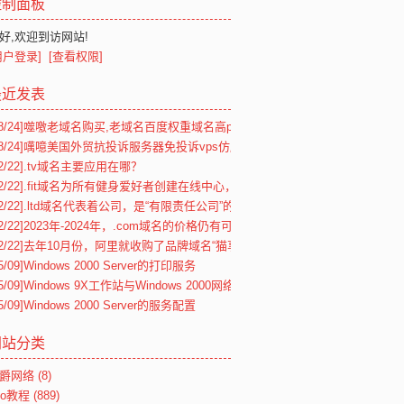
控制面板
好,欢迎到访网站!
用户登录]
[查看权限]
最近发表
8/24]
噬噭老域名购买,老域名百度权重域名高pr交易,老域名出售,已备案域名,
8/24]
噧噫美国外贸抗投诉服务器免投诉vps仿牌vps推荐仿牌空间主机,国外欧
2/22]
.tv域名主要应用在哪？
2/22]
.fit域名为所有健身爱好者创建在线中心，个人或企业均可注册
2/22]
.ltd域名代表着公司，是“有限责任公司”的专属域名
2/22]
2023年-2024年，.com域名的价格仍有可能逐年上涨
2/22]
去年10月份，阿里就收购了品牌域名“猫享”Maoxiang
5/09]
Windows 2000 Server的打印服务
5/09]
Windows 9X工作站与Windows 2000网络的连接
5/09]
Windows 2000 Server的服务配置
网站分类
爵网络
(8)
eo教程
(889)