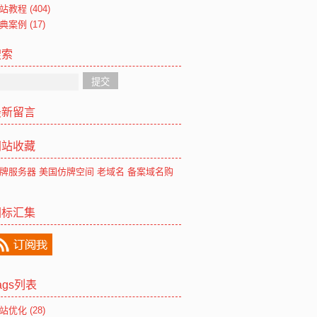
站教程
(404)
典案例
(17)
搜索
最新留言
网站收藏
牌服务器
美国仿牌空间
老域名
备案域名购
图标汇集
ags列表
站优化
(28)