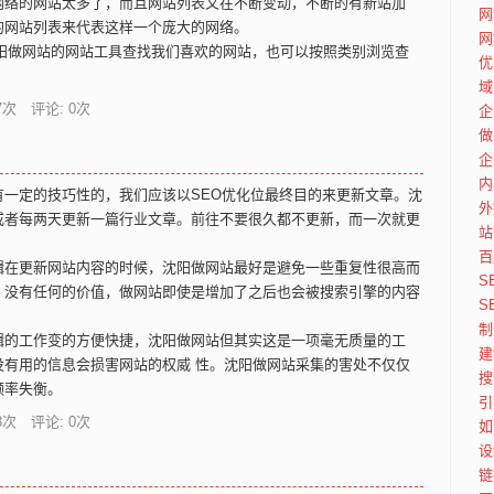
网络的网站太多了，而且网站列表又在不断变动，不断的有新站加
网
的网站列表来代表这样一个庞大的网络。
网
rds 沈阳做网站的网站工具查找我们喜欢的网站，也可以按照类别浏览查
优
域
7
次 评论: 0次
企
做
企
内
一定的技巧性的，我们应该以SEO优化位最终目的来更新文章。沈
外
或者每两天更新一篇行业文章。前往不要很久都不更新，而一次就更
站
百
辑在更新网站内容的时候，沈阳做网站最好是避免一些重复性很高而
S
，没有任何的价值，做网站即使是增加了之后也会被搜索引擎的内容
S
制
辑的工作变的方便快捷，沈阳做网站但其实这是一项毫无质量的工
建
没有用的信息会损害网站的权威 性。沈阳做网站采集的害处不仅仅
搜
频率失衡。
引
3
次 评论: 0次
如
设
链