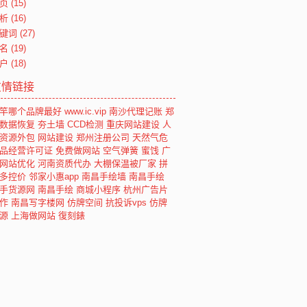
页
(15)
析
(16)
键词
(27)
名
(19)
户
(18)
友情链接
竿哪个品牌最好
www.ic.vip
南沙代理记账
郑
数据恢复
夯土墙
CCD检测
重庆网站建设
人
资源外包
网站建设
郑州注册公司
天然气危
品经营许可证
免费做网站
空气弹簧
蜜饯
广
网站优化
河南资质代办
大棚保温被厂家
拼
多控价
邻家小惠app
南昌手绘墙
南昌手绘
手货源网
南昌手绘
商城小程序
杭州广告片
作
南昌写字楼网
仿牌空间
抗投诉vps
仿牌
源
上海做网站
復刻錶