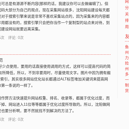
网
可总是有源源不断内容(那样的话，我建议你可以去做编辑了)，但
分
起码大部分为自己的观点，现在采集网站很多，沈阳网站建设每天都
关
是对于搜索引擎来说是非常不喜欢采集站点的，因为采集来的内容都
排
作用都没有的，搜索引擎只会把你当作一个复制型的站点来对待，到
用
们建设网站就要远离采集。
5
次 评论: 0次
鱼
州
力
范
险
少点使用，要用的话直接使用调用的方式，这样可以提高代码的简
州
度有所降低，所以，不到非要用时，尽量使用文字。图片中因为拥有蜘
多
挚索引，其实很多网站优化站长都通过ALT标签堆加关键词来提高网
一
制
像第一条说的一样了。
货
作弊方法快速提升网站权重、排名、收录等，都属于优化过度，而
掉、网站进入11位等等都属于优化过度所导致的。所以，沈阳做网
是也要分析啊，要不然就找不到解决的方法了。
3
次 评论: 0次