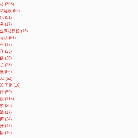
站
(305)
站建设
(58)
化
(51)
名
(17)
业网站建设
(15)
网站
(61)
业
(17)
容
(25)
链
(26)
长
(23)
度
(56)
EO
(62)
EO优化
(16)
作
(59)
设
(115)
索
(28)
擎
(17)
何
(24)
计
(17)
接
(16)