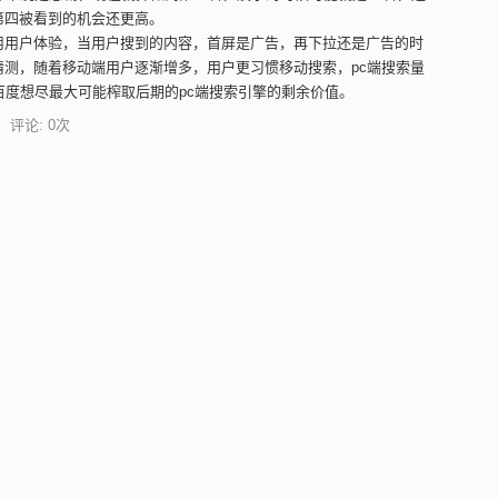
第四被看到的机会还更高。
用用户体验，当用户搜到的内容，首屏是广告，再下拉还是广告的时
测，随着移动端用户逐渐增多，用户更习惯移动搜索，pc端搜索量
百度想尽最大可能榨取后期的pc端搜索引擎的剩余价值。
 评论: 0次
排名上升
在第一面的第一行。这样的网站是成功中的成功，但百度可以用钱收买之
让网站排名上升的方法。
直有一种错误的观点以为PR值高排名就会好。我在这儿不是说PR值
外还要注意什么。
网页内容是否关联，关联的程序如何？？？
前面，当然PR值除非是6以上。在google看来只有PR》=6才算是
www.3307job.com
在以前还是pr=0的时候就排在了当地许多建站好几
信PR值，我只相信认真，努力，坚持。
 评论: 0次