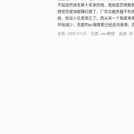
不如自然排名第十名来的强，我拍首页倒数
感觉百度钱都赚红眼了，广告位越多越不利
候，就没人乐意用它了。而从另一个角度来猜
开始减少，百度的pc端搜索已经走向衰落，
发布: 2015-07-31 分类: seo教程 阅读:
次
6个技巧让网站在百度和google中
我们做站都希望能在百度和google中排
外，google是不可能的。今天讲讲不花钱
1） 别过份迷信PR值。
不是说PR值不好，但我们当年有SEO中一
高的不好只是就事分析来浅谈一下除了PR值
丢开PR值，我们要关主的是网站的关键词和
很多案例证实了PR=0的网站排在PR高的网站
一个高质量的网站。我的金华人才网
http://
年的，pr》3的同行网站前面。因为我不迷
发布: 2015-07-01 分类: seo教程 阅读:
次
解析本月百度算法的改变及新的算法