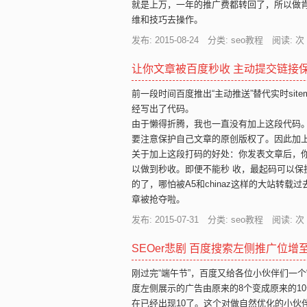
就是上万，一年的推广费都转回了，所以做
维和技巧去操作。
发布: 2015-08-24 分类: seo教程 阅读:
次
让你文章被百度秒收 主动提交链接
前一段时间百度推出“主动推送”替代实时si
经写出了代码。
由于懒得折腾，我也一直没有加上这段代码
要注意保护自己文章的原创版权了。因此加
关于加上这段打码的好处：你发表文章后，
以做到秒收。即便不能秒 收，最起码可以
的了，哪怕被A5和chinaz这样的大站转
章被抢夺啦。
发布: 2015-07-31 分类: seo教程 阅读:
次
SEOer悲剧 百度搜索左侧推广位增至
刚过完“端午节”，百度又给各位小伙伴们一
度左侧展示的广告由原来的8个变成原来的1
在已经出现10了。这个对做自然优化的小伙