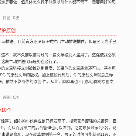
肯定是要做，但具体怎么做不能像以前什么都不管了，需要用好的思
 评论: 0次
保护原创
temap推送。目前官方还没有正式推出主动推送插件，但是民间高手已
。这不，我不久前以前写过的一篇文章被别人盗用了。这促使我必须
上这段主动推送代码是势在必行了。
你的文章链接立刻被推送到百度，如果你的文章质量还可以，基本可
保护你的原创文章的版权。加上这段代码后，你的原创文章就总是你
载过去，依然不影响你的原创 性。从此，麻麻再也不用担心你的原创文
 评论: 0次
10个
个“惊喜”。细心的小伙伴应该已经发现了，搜素竞争度强的关键词，百
0个。而从百度推广的后台管理也可以看到，之前最多显示到8名，现
伴来说是悲剧，现在就算做到第一名，展示的时候可能就是11名，还