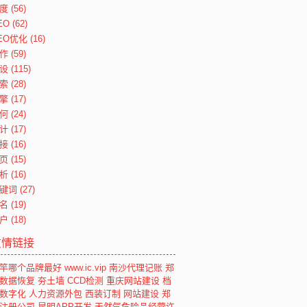
度
(56)
EO
(62)
EO优化
(16)
作
(59)
设
(115)
索
(28)
擎
(17)
何
(24)
计
(17)
接
(16)
页
(15)
析
(16)
键词
(27)
名
(19)
户
(18)
友情链接
竿哪个品牌最好
www.ic.vip
南沙代理记账
郑
数据恢复
夯土墙
CCD检测
重庆网站建设
档
数字化
人力资源外包
西装订制
网站建设
郑
注册公司
昆明APP开发
天然气危险品经营许