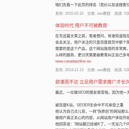
咱们先看一下此页的排名（竞价以及该搜索引
发布: 2015-02-10 分类: seo教程 阅读:
0
次
体验时代 用户不可被教育
在写这篇文章之前，笔者想问，有谁知道现
会去关注，用户关注的只是百度首页中那个
需要的是这个产品，这个网站我用的非常爽
么样的服务，更讨厌需要被教育纠正自己多
www.canadaonline.eu
发布: 2014-11-13 分类: seo教程 阅读:
0
次
欲速而不达 立足用户需求推广才长
最近，一位做SEO的朋友很苦恼，因为他一天
被百度K站，SEOER生命中不可承受之重
他认为自己点儿背，一样“伪原创”的网站那
做用户真正关心的内容，从网站用户体验开
他回答说：“网站都已经被K了，一天没几个