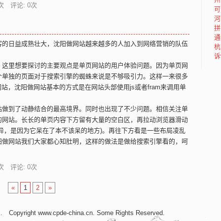
次 评论: 0次
可
河
拼
通
的日益成熟壮大，沈阳做网站越来越多的人加入到网络营销的队伍
杭
诉
这里想要探讨的主要观点是单页网站的用户体验问题。因为单页网
个单独的页面对于搜索引擎的蜘蛛来说是不够吸引力。这样一来很多
站，沈阳做网站基本的方式是在网站头部使用js或者fram来调用单
做到了动静结合的最高境界。同时也出现了不少问题。相信关注单
的网站。长长的单页内容下方留有大量的空白区，再拉动浏览器滑动
异，是因为它呆在了本不该呆的地方)。再往下方看是一些布局凌乱
阳做网站我们大家都心知肚明，这样的做法是做给搜索引擎看的，呵
次 评论: 0次
«
1
2
»
名
. Copyright www.cpde-china.cn. Some Rights Reserved.