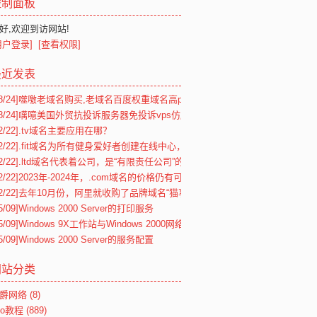
控制面板
好,欢迎到访网站!
用户登录]
[查看权限]
最近发表
8/24]
噬噭老域名购买,老域名百度权重域名高pr交易,老域名出售,已备案域名,
8/24]
噧噫美国外贸抗投诉服务器免投诉vps仿牌vps推荐仿牌空间主机,国外欧
2/22]
.tv域名主要应用在哪？
2/22]
.fit域名为所有健身爱好者创建在线中心，个人或企业均可注册
2/22]
.ltd域名代表着公司，是“有限责任公司”的专属域名
2/22]
2023年-2024年，.com域名的价格仍有可能逐年上涨
2/22]
去年10月份，阿里就收购了品牌域名“猫享”Maoxiang
5/09]
Windows 2000 Server的打印服务
5/09]
Windows 9X工作站与Windows 2000网络的连接
5/09]
Windows 2000 Server的服务配置
网站分类
爵网络
(8)
eo教程
(889)