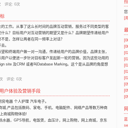
 评论: 0次
您
标
[
性的工作。从事了这么长时间的品牌互动营销，服务过不同类型的客
是什么？目标用户对互动营销的期望又是什么？品牌期望传递给用户
果不是，怎样让两者在同一频率上对话？
[0
开去。
[0
希望和终端用户做一对一沟通，传递给用户的品牌价值，品牌主张，
[0
标用户以便进一步针对目标客户发起新一轮的营销。因为这些功用的
[0
aign site 及CRM 或者叫Database Marking。这个是从品牌的角度想
[0
[0
[0
次 评论: 0次
[0
[0
 用户体验及营销手段
[0
 厨房电器 个人护理 汽车电子。
网上购物商城,产品包括数码、家电、手机、电脑配件、网络产品等数万种商
上商城购物体验!
蓝
箱，热水器，GPS导航，电饭煲，血压计，网上购物，网上商城，京东
s