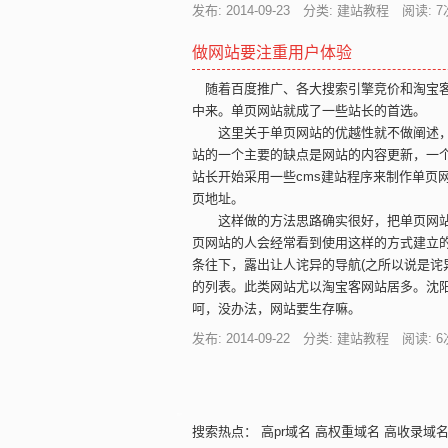
发布: 2014-09-23 分类: 建站教程 阅读:
7
做网站要注重用户体验
随着百度推广、各大搜索引擎竞价和淘宝客
中来。单页网站就成了一些站长的首选。
这里关于单页网站的优越性就不做阐述，
站的一个主要的缺点是网站的内容更新，一
站长开始采用一些cms建站程序来制作单页网
页地址。
这样做的方法思路确实很好，把单页网站
页网站的人会经常看到使用这样的方式建立
条往下，露出让人诧异的导航(之所以说是诧
的列表。此类网站尤以淘宝客网站居多。沈
呵，没办法，网站要生存嘛。
发布: 2014-09-22 分类: 建站教程 阅读:
6
搜索热点：
高pr域名
高权重域名
高收录域