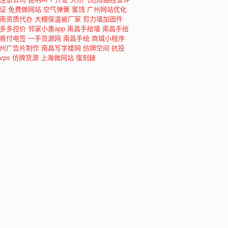
证
免费做网站
空气弹簧
蜜饯
广州网站优化
南资质代办
大棚保温被厂家
剪力墙加固件
多多控价
邻家小惠app
南昌手绘墙
南昌手绘
易付电签
一手货源网
南昌手绘
商城小程序
州广告片制作
南昌写字楼网
仿牌空间
抗投
vps
仿牌货源
上海做网站
復刻錶