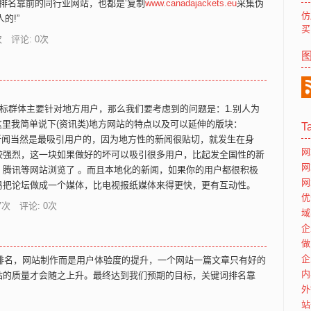
排名靠前的同行业网站，也都是‘复制
www.canadajackets.eu
采集伪
仿
的!”
买
 评论: 0次
目标群体主要针对地方用户，那么我们要考虑到的问题是：1.别人为
这里我简单说下(资讯类)地方网站的特点以及可以延伸的版块：
T
闻当然是最吸引用户的，因为地方性的新闻很贴切，就发生在身
网
较强烈，这一块如果做好的坏可以吸引很多用户，比起发全国性的新
网
、腾讯等网站浏览了 。而且本地化的新闻，如果你的用户都很积极
网
易把论坛做成一个媒体，比电视报纸媒体来得更快，更有互动性。
优
7
次 评论: 0次
域
企
做
企
排名，网站制作而是用户体验度的提升，一个网站一篇文章只有好的
内
站的质量才会随之上升。最终达到我们预期的目标，关键词排名靠
外
站