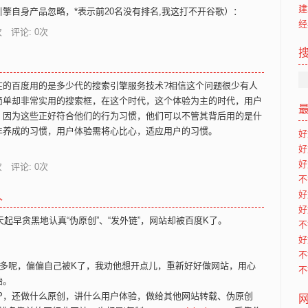
建
擎自身产品忽略，*表示前20名没有排名,我这打不开谷歌）：
经
 评论: 0次
在的百度用的是多少代的搜索引擎服务技术?相信这个问题很少有人
简单却非常实用的搜索框，在这个时代，这个体验为主的时代，用户
，因为这些正好符合他们的行为习惯，他们可以不管其背后用的是什
年养成的习惯，用户体验需将心比心，适应用户的习惯。
好
好
好
 评论: 0次
不
好
久
好
起早贪黑地认真“伪原创”、“发外链”，网站却被百度K了。
不
好
不
么多呢，偏偏自己被K了，我劝他想开点儿，重新好好做网站，用心
不
始。
IP，还做什么原创，讲什么用户体验，做给其他网站转载、伪原创