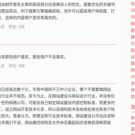
百
网站制作首先文章的前段部分应该做深入的优化，需要优化的关键词
S
词更加突出，利于搜索引擎蜘蛛抓取，另外可以提高用户体验度，打
S
息，这样的内容用户是非常喜欢的。
制
4
次 评论: 0次
建
搜
引
如
设
有那些用户喜欢，那些用户不会喜欢。
链
1
次 评论: 0次
网
分
关
也已经高达数十亿，毕竟中国四千万中小企业，哪个不需要做网站
排
设行业并不规范。至今为止，在网站建设与网站设计行业，并没有任
用
一些的网络公司，可能会自己制定网站建设内容控制标准，而更多的
了。加之网站开发技术众多，所以采用的技术及验收标准也各有千秋
比较大。笔者认为，即便没有行业技术标准，网站建设公司也应该制
鱼
技术我们不谈，网站路径结构及文件命名最起码应该做到清晰而规
州
案
州