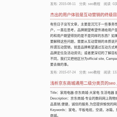
发布: 2015-08-11 分类: seo教程 阅读:
0
次
杰出的用户体验是互动营销的终级目
有些日子没写文章，主要是沉冗于一些事务
户，一直在思考，品牌期望希望传递给用户
的和用户期望得到的是不是同样的东西？如
要解释这些问题，需要从互动营销的本质说
所谓互动营销，就是品牌希望通过互动方式
品牌定位及活动资讯；或者更深切的了解目
不同，我们又把他区分为official site, Camp
要去做的事。
发布: 2015-07-24 分类: seo教程 阅读:
13
浅析京东商城通用二级分类页的seo
Title：家用电器-京东商城-大家电 生活电器
Description：京东商城-专业的数码
品直销,便捷，诚信的服务,为您提供愉悦的网
Keywords：家电，平板电视，空调，冰
商城。