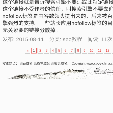
这个链接就是告诉搜索引擎不要追踪此特定链
这个链接不受作者的信任，叫搜索引擎不要去
nofollow标签是由谷歌领头提出来的，后来被百
擎强烈的支持。一些站长应用nofollow标签
无关紧要的链接分散掉。
发布: 2015-08-11 分类: seo教程 阅读:
11
次
«
1
2
3
4
5
6
7
8
9
10
11
12
搜索热点：
高pr域名
高权重域名
高收录域名
. Copyright www.cpde-china.c