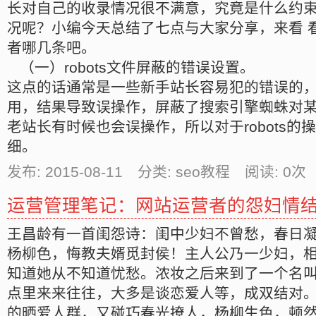
长对自己的收录情况很不满意，究竟是什么约
况呢？小编今天总结了七点与大家分享，来看 
者哪几条吧。
（一）robots文件屏蔽的错误设置。
这点的话通常是一些新手站长容易犯的错误的，不懂
用，结果导致误操作，屏蔽了搜索引擎蜘蛛对
老站长有时候也会误操作，所以对于robots的
细。
发布: 2015-08-11 分类: seo教程 阅读:
0
次 
运营管理笔记：网站运营者的怨妇情
王昌龄有一首闺怨诗：闺中少妇不曾愁，春日
杨柳色，悔教夫婿觅封侯！主人公乃一少妇，
知道她从不知道忧愁。浓妆之后来到了一个名
点里来来往往，大多是谈恋爱人等，成双结对
的晒爱人群，又碰巧春光撩人，杨柳生色，顿